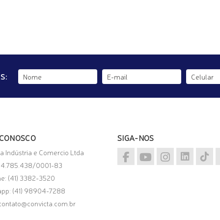
S:
 CONOSCO
SIGA-NOS
a Indústria e Comercio Ltda
04.785.438/0001-83
ne: (41) 3382-3520
app:
(41) 98904-7288
contato@convicta.com.br