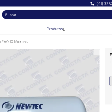
(41) 33
Produtos
ri 260 10 Microns
F
C