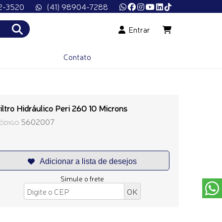
82-3520
(41) 98904-7288
Entrar
Contato
iltro Hidráulico Peri 260 10 Microns
5602007
ÓDIGO
Simule o frete