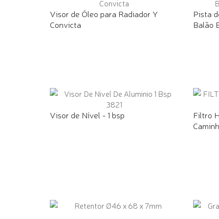
Visor de Óleo para Radiador Y
Pista 
Convicta
Balão B
Visor de Nível - 1 bsp
Filtro 
Caminh