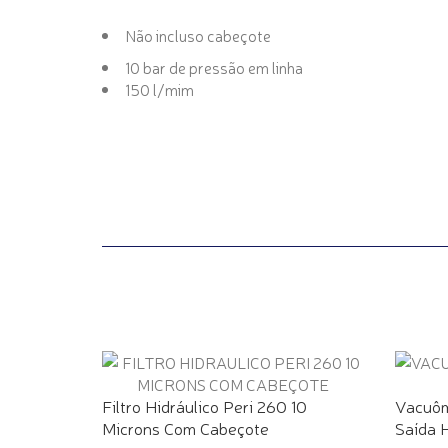
Não incluso cabeçote
10 bar de pressão em linha
150 l/mim
Filtro Hidráulico Peri 260 10
Vacuôm
Microns Com Cabeçote
Saída H